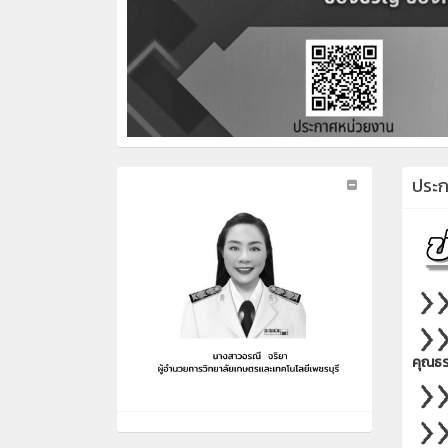
ประ
คุณธร